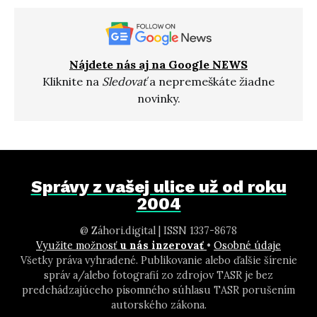
Nájdete nás aj na Google NEWS
Kliknite na
Sledovať
a nepremeškáte žiadne
novinky.
Správy z vašej ulice už od roku
2004
@ Záhori.digital | ISSN 1337-8678
Využite možnosť
u nás inzerovať
•
Osobné údaje
Všetky práva vyhradené. Publikovanie alebo ďalšie šírenie
správ a/alebo fotografií zo zdrojov TASR je bez
predchádzajúceho písomného súhlasu TASR porušením
autorského zákona.