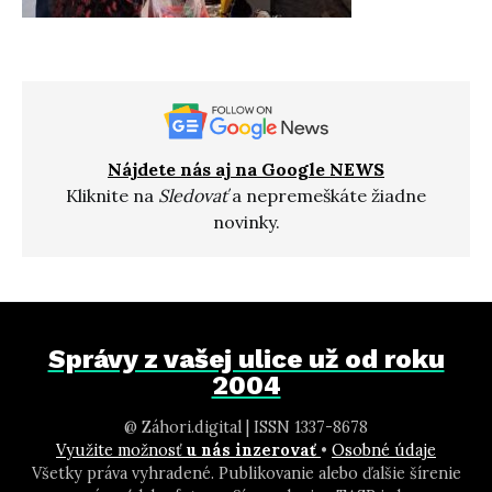
Nájdete nás aj na Google NEWS
Kliknite na
Sledovať
a nepremeškáte žiadne
novinky.
Správy z vašej ulice už od roku
2004
@ Záhori.digital | ISSN 1337-8678
Využite možnosť
u nás inzerovať
•
Osobné údaje
Všetky práva vyhradené. Publikovanie alebo ďalšie šírenie