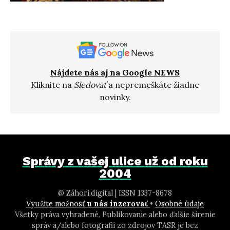
Nájdete nás aj na Google NEWS
Kliknite na
Sledovať
a nepremeškáte žiadne
novinky.
Správy z vašej ulice už od roku
2004
@ Záhori.digital | ISSN 1337-8678
Využite možnosť
u nás inzerovať
•
Osobné údaje
Všetky práva vyhradené. Publikovanie alebo ďalšie šírenie
správ a/alebo fotografií zo zdrojov TASR je bez