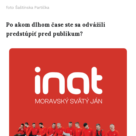
foto Šaštínska Partička
Po akom dlhom čase ste sa odvážili
predstúpiť pred publikum?