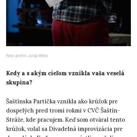
foto archív Juraj Mitro
Kedy a s akým cieľom vznikla vaša veselá
skupina?
Šaštínska Partička vznikla ako krúžok pre
dospelých pred tromi rokmi v CVČ Šaštín-
Stráže, kde pracujem. Keď som otváral tento
krúžok, volal sa Divadelná improvizácia pre