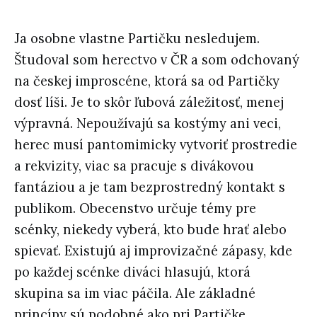
Ja osobne vlastne Partičku nesledujem.
Študoval som herectvo v ČR a som odchovaný
na českej improscéne, ktorá sa od Partičky
dosť líši. Je to skôr ľubová záležitosť, menej
výpravná. Nepoužívajú sa kostýmy ani veci,
herec musí pantomimicky vytvoriť prostredie
a rekvizity, viac sa pracuje s divákovou
fantáziou a je tam bezprostredný kontakt s
publikom. Obecenstvo určuje témy pre
scénky, niekedy vyberá, kto bude hrať alebo
spievať. Existujú aj improvizačné zápasy, kde
po každej scénke diváci hlasujú, ktorá
skupina sa im viac páčila. Ale základné
princípy sú podobné ako pri Partičke,