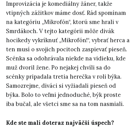
Improvizácia je komediálny žáner, takže
vtipných zážitkov máme dosť. Rád spomínam
na kategóriu „Mikrofón“, ktorú sme hrali v
Smrdákoch. V tejto kategórii môže divák
hocikedy vykríknuť „Mikrofón!“, vybrať herca a
ten musí o svojich pocitoch zaspievať pieseň.
Scénka sa odohrávala niekde na vidieku, kde
muž dvoril žene. Po nejakej chvíli sa do
scénky pripadala tretia herečka v roli býka.
Samozrejme, diváci si vyžiadali pieseň od
býka. Bolo to veľmi jednoduché, býk proste
iba bučal, ale všetci sme sa na tom nasmiali.
Kde ste mali doteraz najväčší úspech?