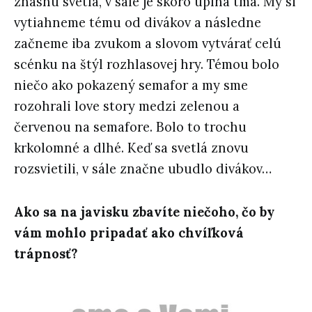
zhasnú svetlá, v sále je skoro úplná tma. My si
vytiahneme tému od divákov a následne
začneme iba zvukom a slovom vytvárať celú
scénku na štýl rozhlasovej hry. Témou bolo
niečo ako pokazený semafor a my sme
rozohrali love story medzi zelenou a
červenou na semafore. Bolo to trochu
krkolomné a dlhé. Keď sa svetlá znovu
rozsvietili, v sále značne ubudlo divákov…
Ako sa na javisku zbavíte niečoho, čo by
vám mohlo pripadať ako chvíľková
trápnosť?