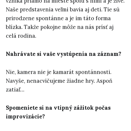
vzniká priamo na mieste spolu s nimi a je živé.
Naše predstavenia veľmi bavia aj deti. Tie sú
prirodzene spontánne a je im táto forma
blízka. Takže pokojne môže na nás prísť aj
celá rodina.
Nahrávate si vaše vystúpenia na záznam?
Nie, kamera nie je kamarát spontánnosti.
Navyše, nenacvičujeme žiadne hry. Aspoň
zatiaľ…
Spomeniete si na vtipný zážitok počas
improvizácie?