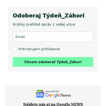
Odoberaj Týdeň_Záhorí
Krátky prehľad správ z vašej ulice.
Potvrdzujem prihlásenie
Chcem odoberať Týdeň_Záhorí
Nájdete nás aj na Google NEWS