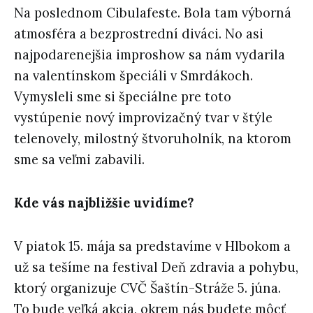
Na poslednom Cibulafeste. Bola tam výborná
atmosféra a bezprostrední diváci. No asi
najpodarenejšia improshow sa nám vydarila
na valentínskom špeciáli v Smrdákoch.
Vymysleli sme si špeciálne pre toto
vystúpenie nový improvizačný tvar v štýle
telenovely, milostný štvoruholník, na ktorom
sme sa veľmi zabavili.
Kde vás najbližšie uvidíme?
V piatok 15. mája sa predstavíme v Hlbokom a
už sa tešíme na festival Deň zdravia a pohybu,
ktorý organizuje CVČ Šaštín-Stráže 5. júna.
To bude veľká akcia, okrem nás budete môcť