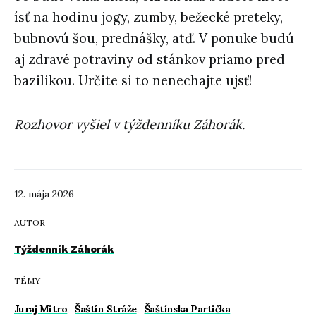
ísť na hodinu jogy, zumby, bežecké preteky,
bubnovú šou, prednášky, atď. V ponuke budú
aj zdravé potraviny od stánkov priamo pred
bazilikou. Určite si to nenechajte ujsť!
Rozhovor vyšiel v týždenníku Záhorák.
12. mája 2026
AUTOR
Týždenník Záhorák
TÉMY
Juraj Mitro
,
Šaštín Stráže
,
Šaštínska Partička