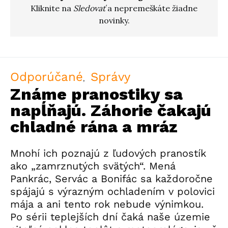
Kliknite na
Sledovať
a nepremeškáte žiadne
novinky.
Odporúčané
Správy
Známe pranostiky sa
napĺňajú. Záhorie čakajú
chladné rána a mráz
Mnohí ich poznajú z ľudových pranostík
ako „zamrznutých svätých“. Mená
Pankrác, Servác a Bonifác sa každoročne
spájajú s výrazným ochladením v polovici
mája a ani tento rok nebude výnimkou.
Po sérii teplejších dní čaká naše územie