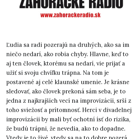
Ľudia sa radi pozerajú na druhých, ako sa im
niečo nedarí, ako robia chyby. Hlavne, keď to
aj ten človek, ktorému sa nedarí, vie prijať a
užiť si svoju chvíľku trápna. Na tom je
postavené aj celé klaunské umenie. Je krásne
sledovať, ako človek prekoná sám seba, je to
jedna z najkrajších vecí na improvizácii, srší z
toho sviežosť a prítomnosť. Herci v divadelnej
improvizácii by mali byť ochotní ísť do rizika,
že budú trápni, že nevedia, ako to dopadne.
Vtedy je to živé, vtedy sa na to dobre pozerá.