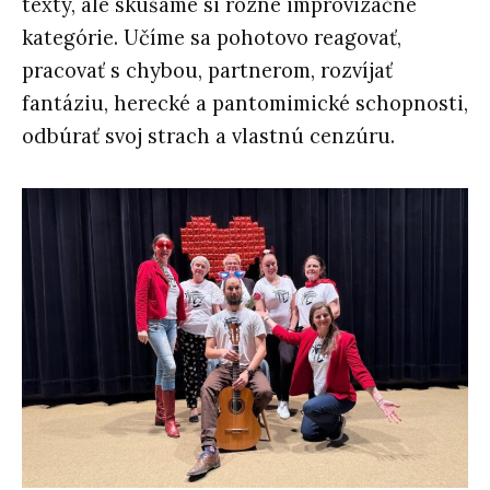
texty, ale skúšame si rôzne improvizačné
kategórie. Učíme sa pohotovo reagovať,
pracovať s chybou, partnerom, rozvíjať
fantáziu, herecké a pantomimické schopnosti,
odbúrať svoj strach a vlastnú cenzúru.