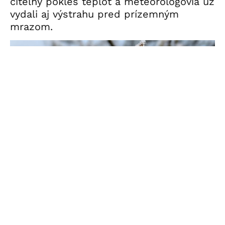
citeľný pokles teplôt a meteorológovia už
vydali aj výstrahu pred prízemným
mrazom.
ilustračné foto AI
Kto boli Pankrác, Servác a Bonifác?