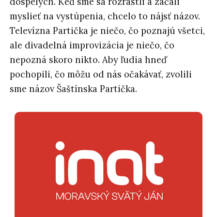
dospelých. Keď sme sa rozrástli a začali
myslieť na vystúpenia, chcelo to nájsť názov.
Televízna Partička je niečo, čo poznajú všetci,
ale divadelná improvizácia je niečo, čo
nepozná skoro nikto. Aby ľudia hneď
pochopili, čo môžu od nás očakávať, zvolili
sme názov Šaštínska Partička.