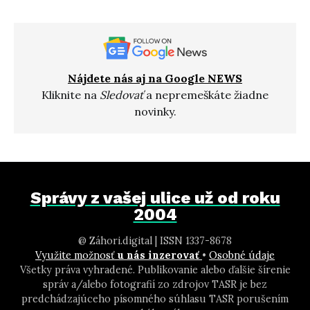
Nájdete nás aj na Google NEWS
Kliknite na
Sledovať
a nepremeškáte žiadne
novinky.
Správy z vašej ulice už od roku
2004
@ Záhori.digital | ISSN 1337-8678
Využite možnosť
u nás inzerovať
•
Osobné údaje
Všetky práva vyhradené. Publikovanie alebo ďalšie šírenie
správ a/alebo fotografií zo zdrojov TASR je bez
predchádzajúceho písomného súhlasu TASR porušením