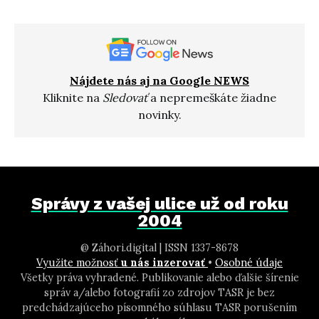
Nájdete nás aj na Google NEWS
Kliknite na
Sledovať
a nepremeškáte žiadne
novinky.
Správy z vašej ulice už od roku
2004
@ Záhori.digital | ISSN 1337-8678
Využite možnosť
u nás inzerovať
•
Osobné údaje
Všetky práva vyhradené. Publikovanie alebo ďalšie šírenie
správ a/alebo fotografií zo zdrojov TASR je bez
predchádzajúceho písomného súhlasu TASR porušením