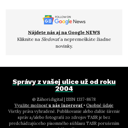
Nájdete nás aj na Google NEWS
Kliknite na
Sledovať
a nepremeškáte žiadne
novinky.
Správy z vašej ulice už od roku
2004
@ Záhori.digital | ISSN 1337-8678
Využite možnosť
u nás inzerovať
•
Osobné údaje
Všetky práva vyhradené. Publikovanie alebo ďalšie šírenie
správ a/alebo fotografií zo zdrojov TASR je bez
predchádzajúceho písomného súhlasu TASR porušením