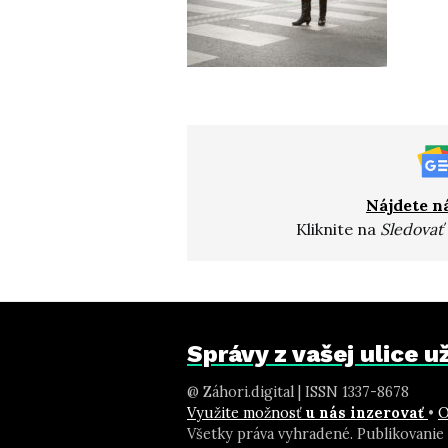
Nájdete n
Kliknite na
Sledovať
Správy z vašej ulice 
@ Záhori.digital | ISSN 1337-8678
Využite možnosť
u nás inzerovať
•
O
Všetky práva vyhradené. Publikovanie