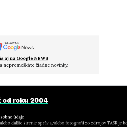
ás aj na Google NEWS
a nepremeškáte žiadne novinky.
už od roku 2004
sobné údaje
 alebo ďalšie šírenie správ a/alebo fotografií zo zdrojov TASR j