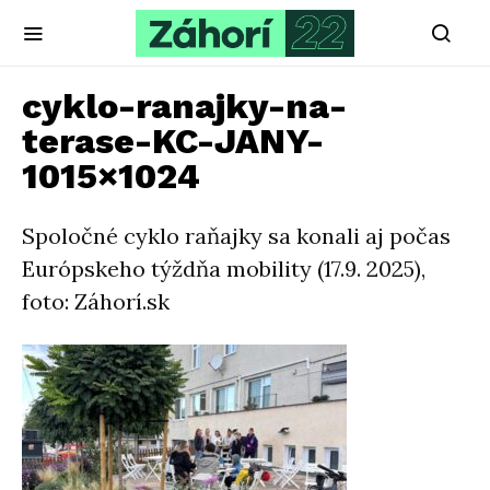
cyklo-ranajky-na-
terase-KC-JANY-
1015×1024
Spoločné cyklo raňajky sa konali aj počas
Európskeho týždňa mobility (17.9. 2025),
foto: Záhorí.sk