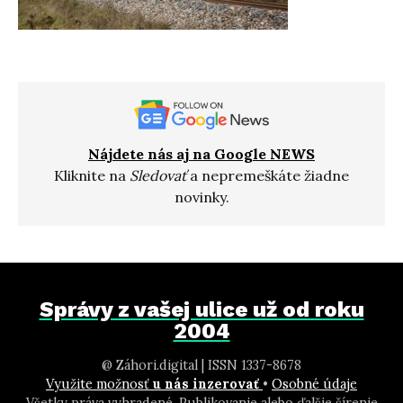
Nájdete nás aj na Google NEWS
Kliknite na
Sledovať
a nepremeškáte žiadne
novinky.
Správy z vašej ulice už od roku
2004
@ Záhori.digital | ISSN 1337-8678
Využite možnosť
u nás inzerovať
•
Osobné údaje