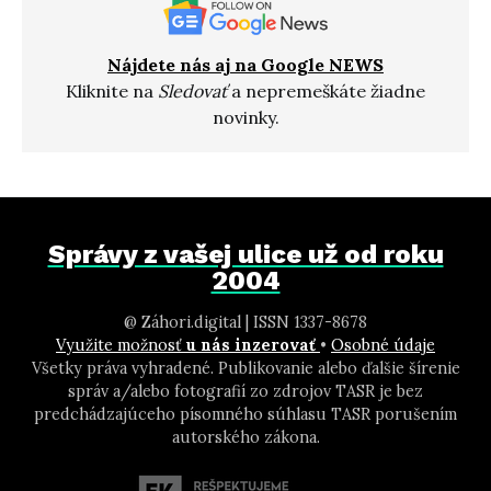
Nájdete nás aj na Google NEWS
Kliknite na
Sledovať
a nepremeškáte žiadne
novinky.
Správy z vašej ulice už od roku
2004
@ Záhori.digital | ISSN 1337-8678
Využite možnosť
u nás inzerovať
•
Osobné údaje
Všetky práva vyhradené. Publikovanie alebo ďalšie šírenie
správ a/alebo fotografií zo zdrojov TASR je bez
predchádzajúceho písomného súhlasu TASR porušením
autorského zákona.