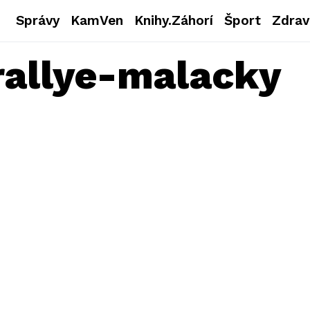
Správy
KamVen
Knihy.Záhorí
Šport
Zdrav
rallye-malacky