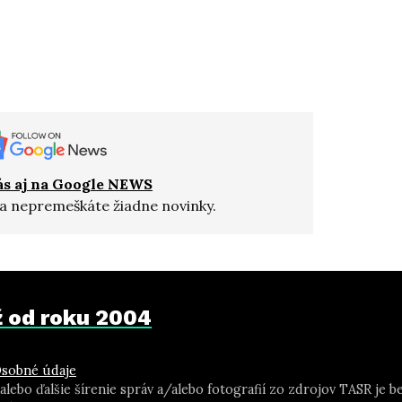
ás aj na Google NEWS
a nepremeškáte žiadne novinky.
už od roku 2004
sobné údaje
 alebo ďalšie šírenie správ a/alebo fotografií zo zdrojov TASR j