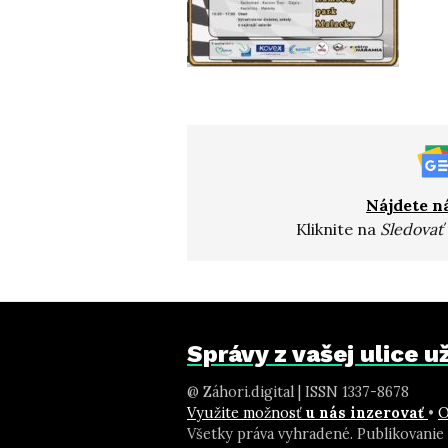
Nájdete n
Kliknite na
Sledovať
Správy z vašej ulice 
@ Záhori.digital | ISSN 1337-8678
Využite možnosť
u nás inzerovať
•
O
Všetky práva vyhradené. Publikovanie