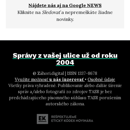
Nájdete nás aj na Google NEWS
Kliknite na
Sledovať
a nepremeškáte žiadne
novinky.
Správy z vašej ulice už od roku
2004
@ Záhori.digital | ISSN 1337-8678
Využite možnosť
u nás inzerovať
•
Osobné údaje
Všetky práva vyhradené. Publikovanie alebo ďalšie šírenie
správ a/alebo fotografií zo zdrojov TASR je bez
predchádzajúceho písomného súhlasu TASR porušením
autorského zákona.