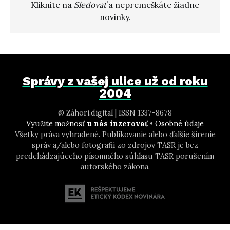
Kliknite na
Sledovať
a nepremeškáte žiadne
novinky.
Správy z vašej ulice už od roku
2004
@ Záhori.digital | ISSN 1337-8678
Využite možnosť
u nás inzerovať
•
Osobné údaje
Všetky práva vyhradené. Publikovanie alebo ďalšie šírenie
správ a/alebo fotografií zo zdrojov TASR je bez
predchádzajúceho písomného súhlasu TASR porušením
autorského zákona.