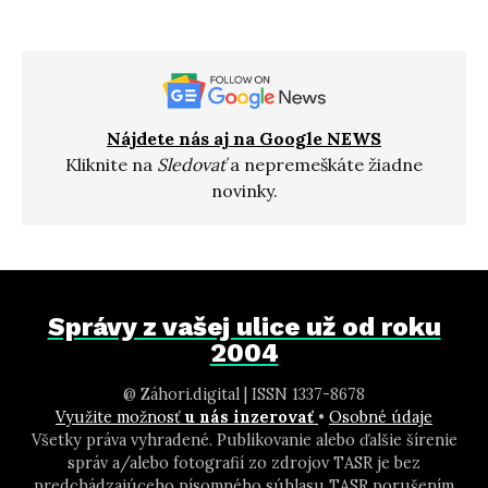
Nájdete nás aj na Google NEWS
Kliknite na
Sledovať
a nepremeškáte žiadne
novinky.
Správy z vašej ulice už od roku
2004
@ Záhori.digital | ISSN 1337-8678
Využite možnosť
u nás inzerovať
•
Osobné údaje
Všetky práva vyhradené. Publikovanie alebo ďalšie šírenie
správ a/alebo fotografií zo zdrojov TASR je bez
predchádzajúceho písomného súhlasu TASR porušením