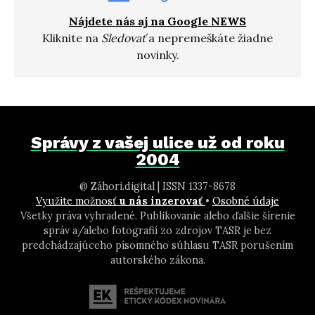
Nájdete nás aj na Google NEWS
Kliknite na
Sledovať
a nepremeškáte žiadne
novinky.
Správy z vašej ulice už od roku
2004
@ Záhori.digital | ISSN 1337-8678
Využite možnosť
u nás inzerovať
•
Osobné údaje
Všetky práva vyhradené. Publikovanie alebo ďalšie šírenie
správ a/alebo fotografií zo zdrojov TASR je bez
predchádzajúceho písomného súhlasu TASR porušením
autorského zákona.