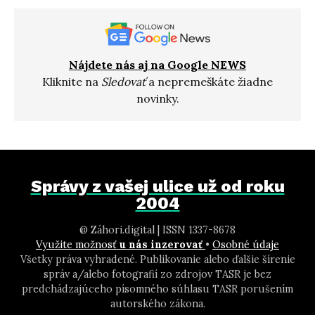
Nájdete nás aj na Google NEWS
Kliknite na
Sledovať
a nepremeškáte žiadne
novinky.
Správy z vašej ulice už od roku
2004
@ Záhori.digital | ISSN 1337-8678
Využite možnosť
u nás inzerovať
•
Osobné údaje
Všetky práva vyhradené. Publikovanie alebo ďalšie šírenie
správ a/alebo fotografií zo zdrojov TASR je bez
predchádzajúceho písomného súhlasu TASR porušením
autorského zákona.