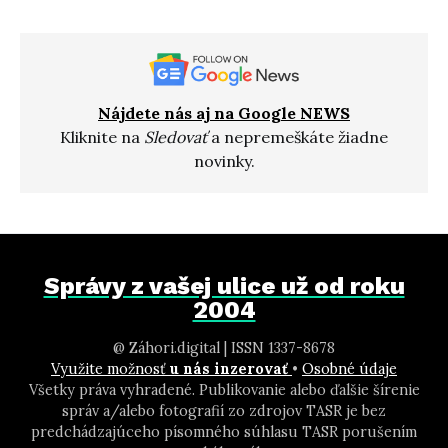
Nájdete nás aj na Google NEWS
Kliknite na
Sledovať
a nepremeškáte žiadne
novinky.
Správy z vašej ulice už od roku
2004
@ Záhori.digital | ISSN 1337-8678
Využite možnosť
u nás inzerovať
•
Osobné údaje
Všetky práva vyhradené. Publikovanie alebo ďalšie šírenie
správ a/alebo fotografií zo zdrojov TASR je bez
predchádzajúceho písomného súhlasu TASR porušením