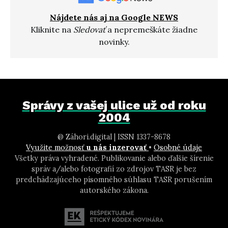
Nájdete nás aj na Google NEWS
Kliknite na
Sledovať
a nepremeškáte žiadne
novinky.
Správy z vašej ulice už od roku
2004
@ Záhori.digital | ISSN 1337-8678
Využite možnosť
u nás inzerovať
•
Osobné údaje
Všetky práva vyhradené. Publikovanie alebo ďalšie šírenie
správ a/alebo fotografií zo zdrojov TASR je bez
predchádzajúceho písomného súhlasu TASR porušením
autorského zákona.