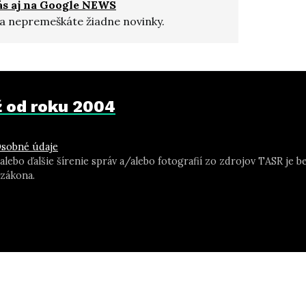
ás aj na Google NEWS
a nepremeškáte žiadne novinky.
už od roku 2004
sobné údaje
 alebo ďalšie šírenie správ a/alebo fotografií zo zdrojov TASR j
zákona.