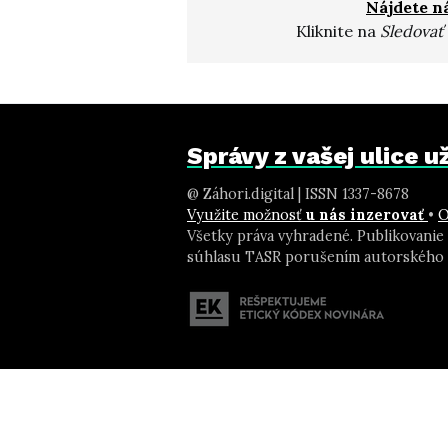
Nájdete n
Kliknite na
Sledovať
Správy z vašej ulice 
@ Záhori.digital | ISSN 1337-8678
Využite možnosť
u nás inzerovať
•
O
Všetky práva vyhradené. Publikovanie
súhlasu TASR porušením autorského 