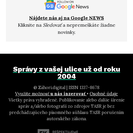
Nájdete nás aj na Google NEWS
Kliknite na
Sledovať
a nepremeškáte žiadne
novinky.
Správy z vašej ulice už od roku
2004
@ Záhori.digital | ISSN 1337-8678
Využite možnosť
u nás inzerovať
•
Osobné údaje
Všetky práva vyhradené. Publikovanie alebo ďalšie šírenie
správ a/alebo fotografií zo zdrojov TASR je bez
predchádzajúceho písomného súhlasu TASR porušením
autorského zákona.