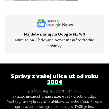
Nájdete nás aj na Google NEWS
Kliknite na
Sledovať
a nepremeškáte žiadne
novinky.
Správy z vašej ulice už od roku
2004
@ Záhori.digital | ISSN 1337-8678
Využite možnosť
u nás inzerovať
•
Osobné údaje
Všetky práva vyhradené. Publikovanie alebo ďalšie šírenie
správ a/alebo fotografií zo zdrojov TASR je bez