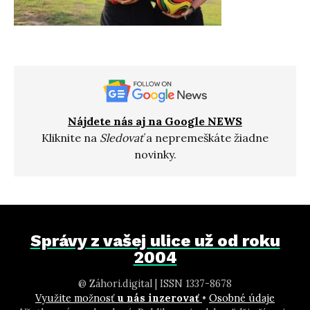
Nájdete nás aj na Google NEWS
Kliknite na
Sledovať
a nepremeškáte žiadne
novinky.
Správy z vašej ulice už od roku
2004
@ Záhori.digital | ISSN 1337-8678
Využite možnosť
u nás inzerovať
•
Osobné údaje