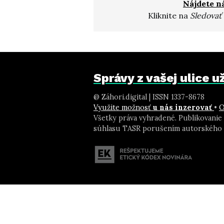
Nájdete n
Kliknite na
Sledovať
Správy z vašej ulice 
@ Záhori.digital | ISSN 1337-8678
Využite možnosť
u nás inzerovať
•
O
Všetky práva vyhradené. Publikovanie
súhlasu TASR porušením autorského 