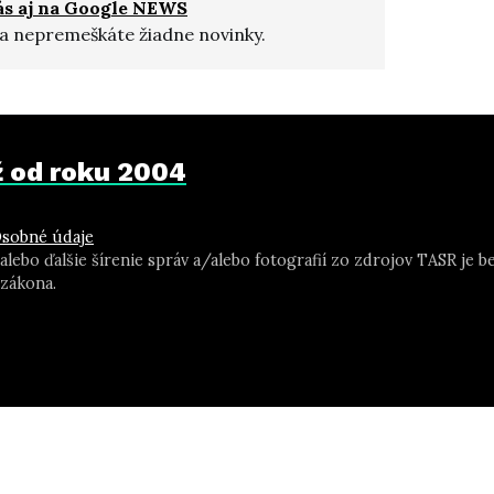
ás aj na Google NEWS
a nepremeškáte žiadne novinky.
už od roku 2004
sobné údaje
 alebo ďalšie šírenie správ a/alebo fotografií zo zdrojov TASR j
zákona.