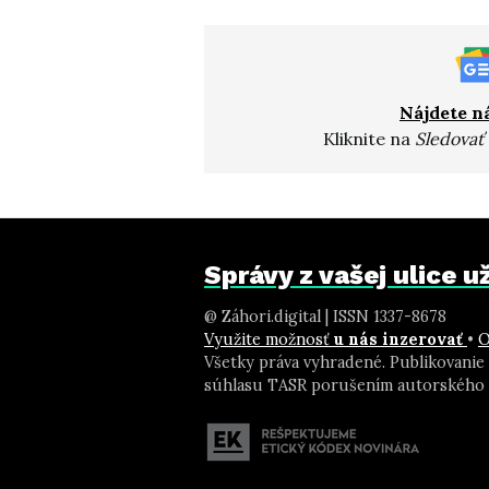
Nájdete n
Kliknite na
Sledovať
Správy z vašej ulice 
@ Záhori.digital | ISSN 1337-8678
Využite možnosť
u nás inzerovať
•
O
Všetky práva vyhradené. Publikovanie
súhlasu TASR porušením autorského 