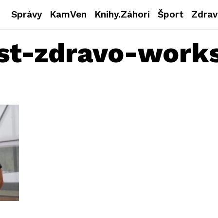
Správy
KamVen
Knihy.Záhorí
Šport
Zdrav
est-zdravo-work