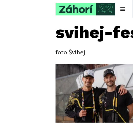
svihej-f
foto Švihej