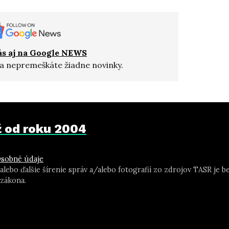
ás aj na Google NEWS
a nepremeškáte žiadne novinky.
už od roku 2004
sobné údaje
 alebo ďalšie šírenie správ a/alebo fotografií zo zdrojov TASR j
zákona.