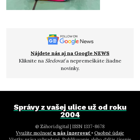
Nájdete nás aj na Google NEWS
Kliknite na
Sledovať
a nepremeškáte žiadne
novinky.
Správy z vašej ulice už od roku
2004
@ Záhori.digital | ISSN 1337-8678
Využite možnosť
u nás inzerovať
•
Osobné údaje
Všetky práva vyhradené. Publikovanie alebo ďalšie šírenie