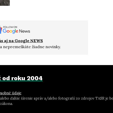
ás aj na Google NEWS
a nepremeškáte žiadne novinky.
už od roku 2004
sobné údaje
 alebo ďalšie šírenie správ a/alebo fotografií zo zdrojov TASR j
zákona.