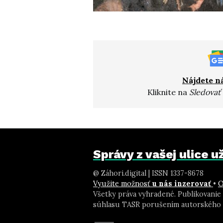
Nájdete n
Kliknite na
Sledovať
Správy z vašej ulice 
@ Záhori.digital | ISSN 1337-8678
Využite možnosť
u nás inzerovať
•
O
Všetky práva vyhradené. Publikovanie
súhlasu TASR porušením autorského 