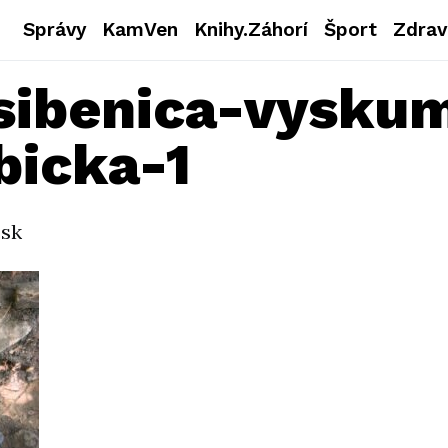
Správy
KamVen
Knihy.Záhorí
Šport
Zdrav
sibenica-vysku
bicka-1
.sk