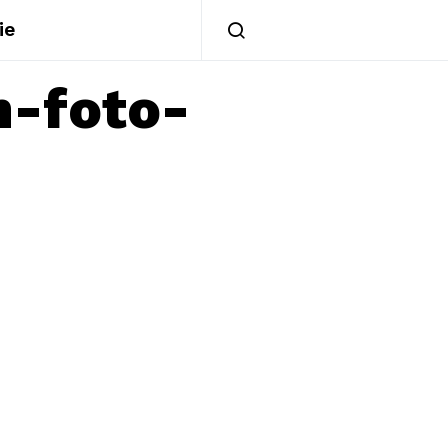
ie
m-foto-