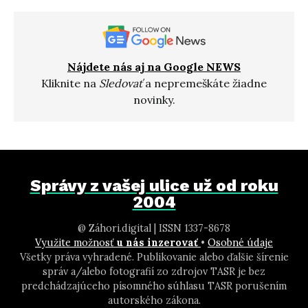
Nájdete nás aj na Google NEWS
Kliknite na
Sledovať
a nepremeškáte žiadne
novinky.
Správy z vašej ulice už od roku
2004
@ Záhori.digital | ISSN 1337-8678
Využite možnosť
u nás inzerovať
•
Osobné údaje
Všetky práva vyhradené. Publikovanie alebo ďalšie šírenie
správ a/alebo fotografií zo zdrojov TASR je bez
predchádzajúceho písomného súhlasu TASR porušením
autorského zákona.