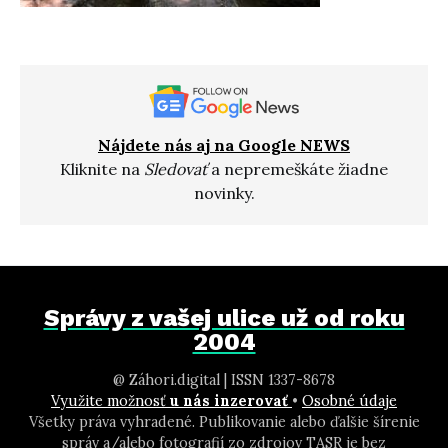
Nájdete nás aj na Google NEWS
Kliknite na
Sledovať
a nepremeškáte žiadne
novinky.
Správy z vašej ulice už od roku
2004
@ Záhori.digital | ISSN 1337-8678
Využite možnosť
u nás inzerovať
•
Osobné údaje
Všetky práva vyhradené. Publikovanie alebo ďalšie šírenie
správ a/alebo fotografií zo zdrojov TASR je bez