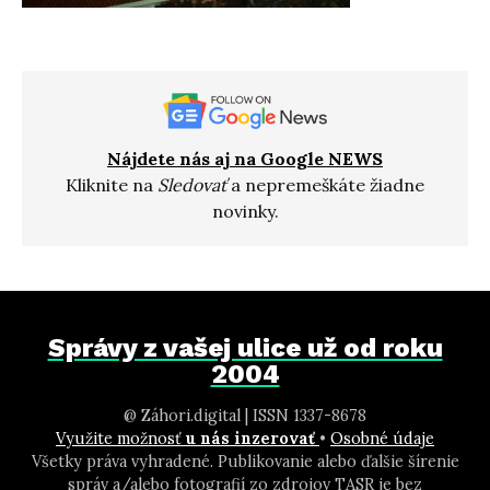
Nájdete nás aj na Google NEWS
Kliknite na
Sledovať
a nepremeškáte žiadne
novinky.
Správy z vašej ulice už od roku
2004
@ Záhori.digital | ISSN 1337-8678
Využite možnosť
u nás inzerovať
•
Osobné údaje
Všetky práva vyhradené. Publikovanie alebo ďalšie šírenie
správ a/alebo fotografií zo zdrojov TASR je bez