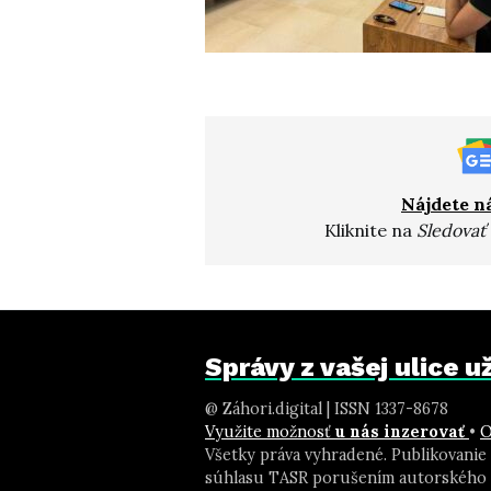
Nájdete n
Kliknite na
Sledovať
Správy z vašej ulice 
@ Záhori.digital | ISSN 1337-8678
Využite možnosť
u nás inzerovať
•
O
Všetky práva vyhradené. Publikovanie
súhlasu TASR porušením autorského 