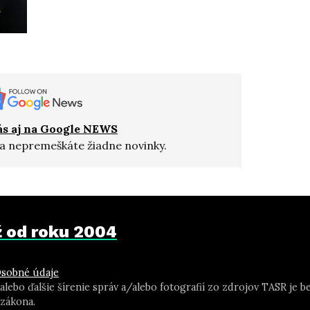
ás aj na Google NEWS
a nepremeškáte žiadne novinky.
už od roku 2004
sobné údaje
 alebo ďalšie šírenie správ a/alebo fotografií zo zdrojov TASR j
zákona.