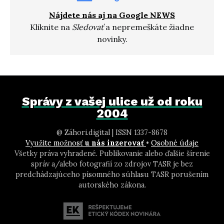
Nájdete nás aj na Google NEWS
Kliknite na
Sledovať
a nepremeškáte žiadne
novinky.
Správy z vašej ulice už od roku
2004
@ Záhori.digital | ISSN 1337-8678
Využite možnosť
u nás inzerovať
•
Osobné údaje
Všetky práva vyhradené. Publikovanie alebo ďalšie šírenie
správ a/alebo fotografií zo zdrojov TASR je bez
predchádzajúceho písomného súhlasu TASR porušením
autorského zákona.