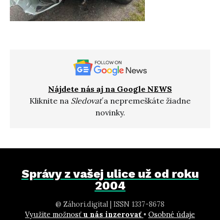
Nájdete nás aj na Google NEWS
Kliknite na
Sledovať
a nepremeškáte žiadne
novinky.
Správy z vašej ulice už od roku
2004
@ Záhori.digital | ISSN 1337-8678
Využite možnosť
u nás inzerovať
•
Osobné údaje