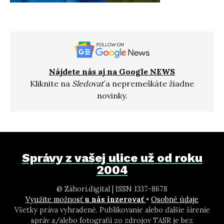
Nájdete nás aj na Google NEWS
Kliknite na
Sledovať
a nepremeškáte žiadne
novinky.
Správy z vašej ulice už od roku
2004
@ Záhori.digital | ISSN 1337-8678
Využite možnosť
u nás inzerovať
•
Osobné údaje
Všetky práva vyhradené. Publikovanie alebo ďalšie šírenie
správ a/alebo fotografií zo zdrojov TASR je bez