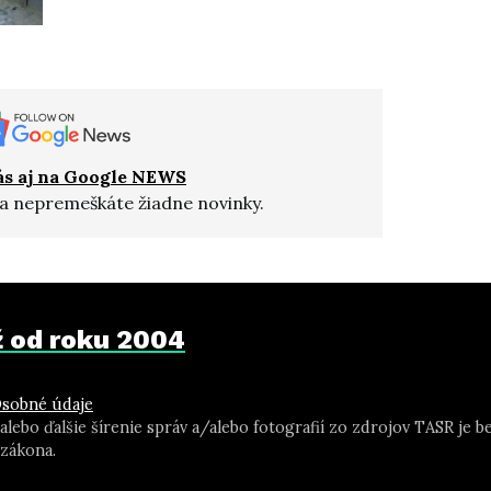
ás aj na Google NEWS
a nepremeškáte žiadne novinky.
už od roku 2004
sobné údaje
 alebo ďalšie šírenie správ a/alebo fotografií zo zdrojov TASR j
zákona.