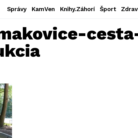
Správy
KamVen
Knihy.Záhorí
Šport
Zdrav
makovice-cesta
ukcia