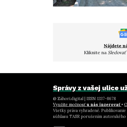
Nájdete n
Kliknite na
Sledovať
Správy z vašej ulice 
@ Záhori.digital | ISSN 1337-8678
Využite možnosť
u nás inzerovať
•
O
Všetky práva vyhradené. Publikovanie
súhlasu TASR porušením autorského 