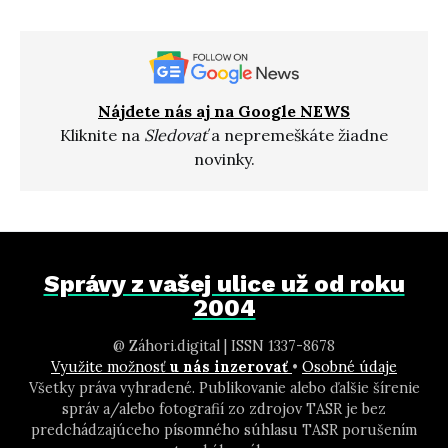
Nájdete nás aj na Google NEWS
Kliknite na
Sledovať
a nepremeškáte žiadne
novinky.
Správy z vašej ulice už od roku
2004
@ Záhori.digital | ISSN 1337-8678
Využite možnosť
u nás inzerovať
•
Osobné údaje
Všetky práva vyhradené. Publikovanie alebo ďalšie šírenie
správ a/alebo fotografií zo zdrojov TASR je bez
predchádzajúceho písomného súhlasu TASR porušením