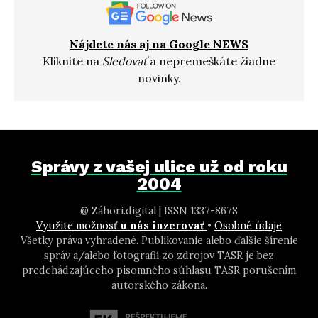
Nájdete nás aj na Google NEWS
Kliknite na
Sledovať
a nepremeškáte žiadne
novinky.
Správy z vašej ulice už od roku
2004
@ Záhori.digital | ISSN 1337-8678
Využite možnosť
u nás inzerovať
•
Osobné údaje
Všetky práva vyhradené. Publikovanie alebo ďalšie šírenie
správ a/alebo fotografií zo zdrojov TASR je bez
predchádzajúceho písomného súhlasu TASR porušením
autorského zákona.