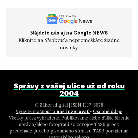
Nájdete nás aj na Google NEWS
Kliknite na
Sledovať
a nepremeškáte žiadne
novinky.
Správy z vašej ulice už od roku
2004
@ Záhori.digital | ISSN 1337-8678
Využite možnosť
u nás inzerovať
•
Osobné údaje
Všetky práva vyhradené. Publikovanie alebo ďalšie šírenie
správ a/alebo fotografií zo zdrojov TASR je bez
predchádzajúceho písomného súhlasu TASR porušením
autorského zákona.