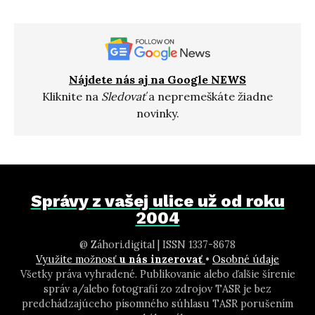
Nájdete nás aj na Google NEWS
Kliknite na
Sledovať
a nepremeškáte žiadne
novinky.
Správy z vašej ulice už od roku
2004
@ Záhori.digital | ISSN 1337-8678
Využite možnosť
u nás inzerovať
•
Osobné údaje
Všetky práva vyhradené. Publikovanie alebo ďalšie šírenie
správ a/alebo fotografií zo zdrojov TASR je bez
predchádzajúceho písomného súhlasu TASR porušením