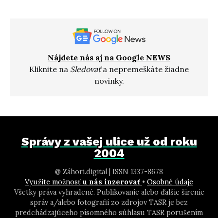
Nájdete nás aj na Google NEWS
Kliknite na
Sledovať
a nepremeškáte žiadne
novinky.
Správy z vašej ulice už od roku
2004
@ Záhori.digital | ISSN 1337-8678
Využite možnosť
u nás inzerovať
•
Osobné údaje
Všetky práva vyhradené. Publikovanie alebo ďalšie šírenie
správ a/alebo fotografií zo zdrojov TASR je bez
predchádzajúceho písomného súhlasu TASR porušením