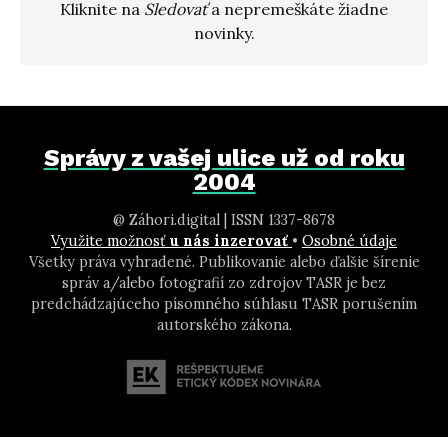
Kliknite na
Sledovať
a nepremeškáte žiadne
novinky.
Správy z vašej ulice už od roku
2004
@ Záhori.digital | ISSN 1337-8678
Využite možnosť
u nás inzerovať
•
Osobné údaje
Všetky práva vyhradené. Publikovanie alebo ďalšie šírenie
správ a/alebo fotografií zo zdrojov TASR je bez
predchádzajúceho písomného súhlasu TASR porušením
autorského zákona.