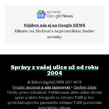
Nájdete nás aj na Google NEWS
Kliknite na
Sledovať
a nepremeškáte žiadne
novinky.
Správy z vašej ulice už od roku
2004
@ Záhori.digital | ISSN 1337-8678
Využite možnosť
u nás inzerovať
•
Osobné údaje
Všetky práva vyhradené. Publikovanie alebo ďalšie šírenie
správ a/alebo fotografií zo zdrojov TASR je bez
predchádzajúceho písomného súhlasu TASR porušením
autorského zákona.