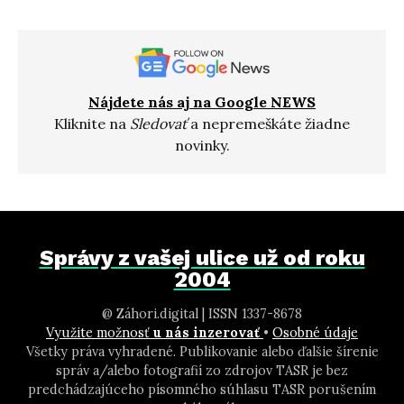
Nájdete nás aj na Google NEWS
Kliknite na
Sledovať
a nepremeškáte žiadne
novinky.
Správy z vašej ulice už od roku
2004
@ Záhori.digital | ISSN 1337-8678
Využite možnosť
u nás inzerovať
•
Osobné údaje
Všetky práva vyhradené. Publikovanie alebo ďalšie šírenie
správ a/alebo fotografií zo zdrojov TASR je bez
predchádzajúceho písomného súhlasu TASR porušením