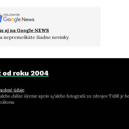
ás aj na Google NEWS
a nepremeškáte žiadne novinky.
už od roku 2004
sobné údaje
 alebo ďalšie šírenie správ a/alebo fotografií zo zdrojov TASR j
zákona.