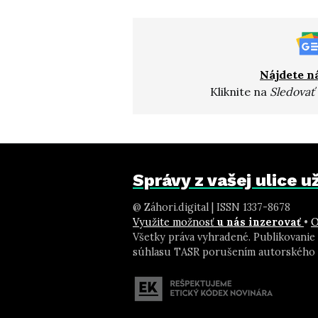
Nájdete n
Kliknite na
Sledovať
Správy z vašej ulice 
@ Záhori.digital | ISSN 1337-8678
Využite možnosť
u nás inzerovať
•
O
Všetky práva vyhradené. Publikovanie
súhlasu TASR porušením autorského 