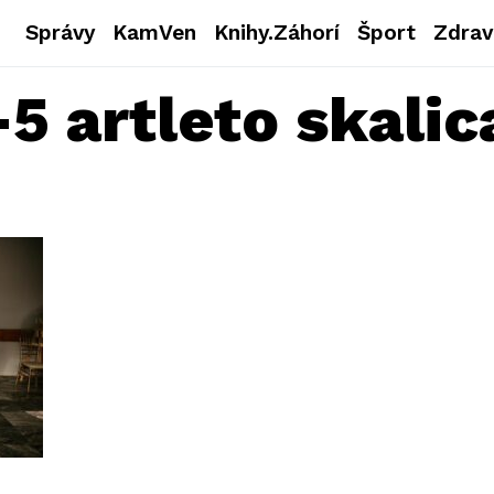
Správy
KamVen
Knihy.Záhorí
Šport
Zdrav
5 artleto skalic