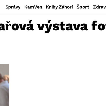
Správy
KamVen
Knihy.Záhorí
Šport
Zdrav
řová výstava f