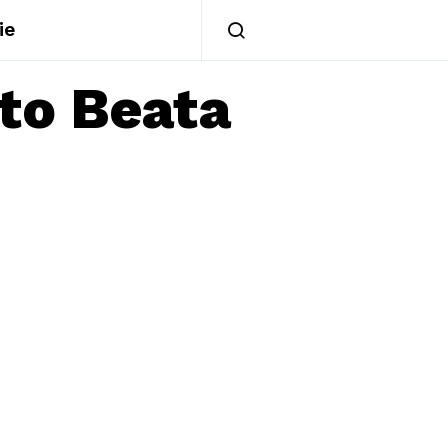
ie
oto Beata