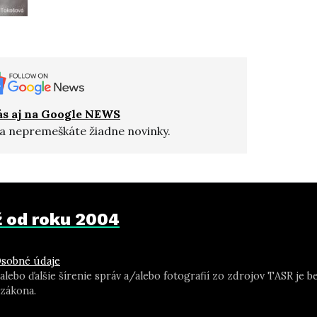
ás aj na Google NEWS
a nepremeškáte žiadne novinky.
už od roku 2004
sobné údaje
 alebo ďalšie šírenie správ a/alebo fotografií zo zdrojov TASR j
zákona.