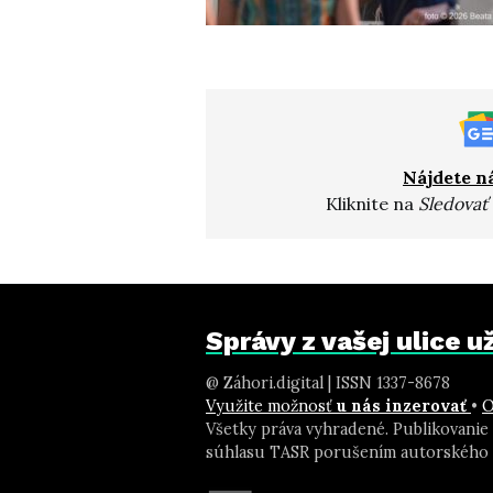
Nájdete n
Kliknite na
Sledovať
Správy z vašej ulice 
@ Záhori.digital | ISSN 1337-8678
Využite možnosť
u nás inzerovať
•
O
Všetky práva vyhradené. Publikovanie
súhlasu TASR porušením autorského 