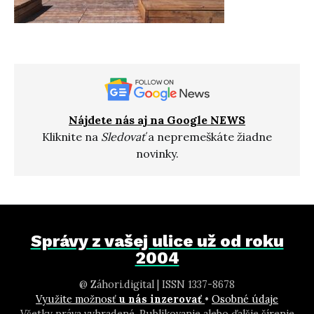
Nájdete nás aj na Google NEWS
Kliknite na
Sledovať
a nepremeškáte žiadne
novinky.
Správy z vašej ulice už od roku
2004
@ Záhori.digital | ISSN 1337-8678
Využite možnosť
u nás inzerovať
•
Osobné údaje