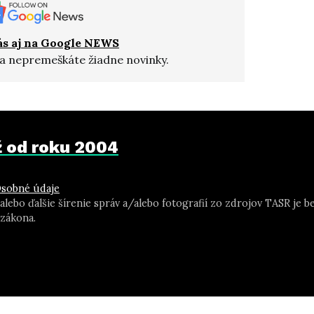
ás aj na Google NEWS
a nepremeškáte žiadne novinky.
už od roku 2004
sobné údaje
 alebo ďalšie šírenie správ a/alebo fotografií zo zdrojov TASR j
zákona.