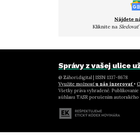
Nájdete n
Kliknite na
Sledovať
Správy z vašej ulice 
@ Záhori.digital | ISSN 1337-8678
Využite možnosť
u nás inzerovať
•
O
Všetky práva vyhradené. Publikovanie
súhlasu TASR porušením autorského 