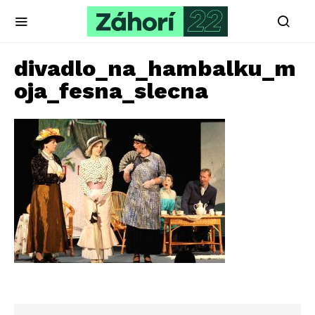
divadlo_na_hambalku_m
oja_fesna_slecna