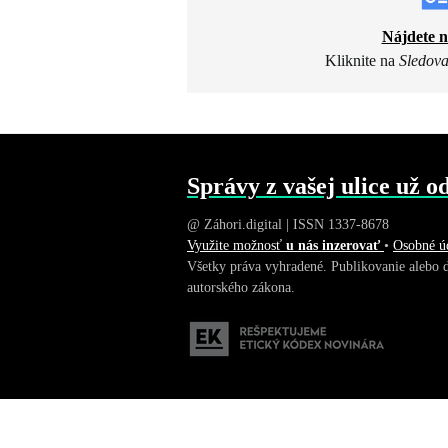
Nájdete 
Kliknite na
Sledova
Správy z vašej ulice už o
@ Záhori.digital | ISSN 1337-8678
Využite možnosť
u nás inzerovať
•
Osobné ú
Všetky práva vyhradené. Publikovanie alebo 
autorského zákona.