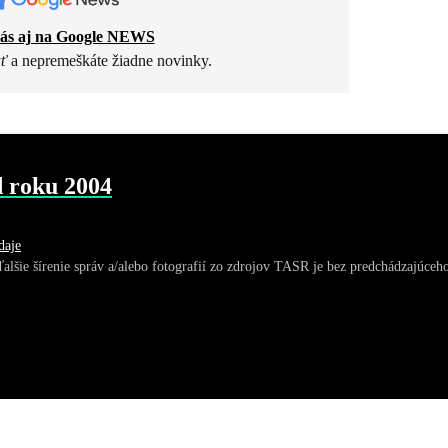
nás aj na Google NEWS
ť
a nepremeškáte žiadne novinky.
d roku 2004
daje
ďalšie šírenie správ a/alebo fotografií zo zdrojov TASR je bez predchádzajúc