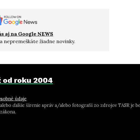
ás aj na Google NEWS
a nepremeškáte žiadne novinky.
už od roku 2004
sobné údaje
 alebo ďalšie šírenie správ a/alebo fotografií zo zdrojov TASR j
zákona.