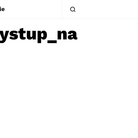
ie
vystup_na