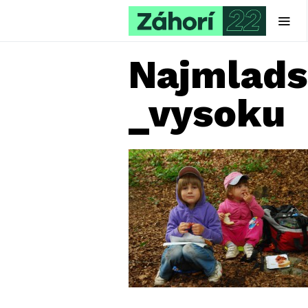
Najmlads
_vysoku