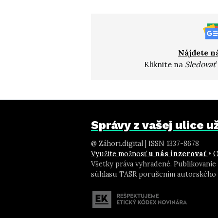
Nájdete n
Kliknite na
Sledovať
Správy z vašej ulice 
@ Záhori.digital | ISSN 1337-8678
Využite možnosť
u nás inzerovať
•
O
Všetky práva vyhradené. Publikovanie
súhlasu TASR porušením autorského 